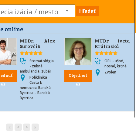
Hľadať
e online
MDDr. Alex
MUDr. Iveta
Surovčík
Králinská
Stomatológia
ORL - ušné,
- zubná
nosné, krčné
ambulancia, zubár
Zvolen
jednať
Objednať
Poliklinika
Cesta k
nemocnici Banská
Bystrica – Banská
Bystrica
«
<
>
»