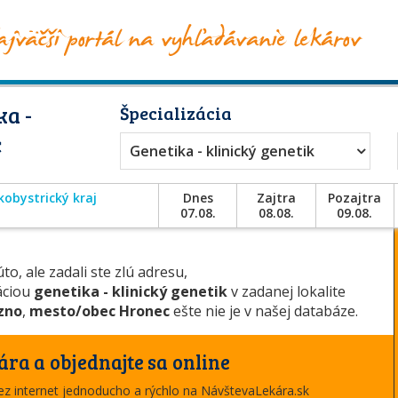
ka -
Špecializácia
c
Genetika - klinický genetik
obystrický kraj
Dnes
Zajtra
Pozajtra
07.08.
08.08.
09.08.
to, ale zadali ste zlú adresu,
záciou
genetika - klinický genetik
v zadanej lokalite
zno
,
mesto/obec Hronec
ešte nie je v našej databáze.
ára a objednajte sa online
cez internet jednoducho a rýchlo na NávštevaLekára.sk