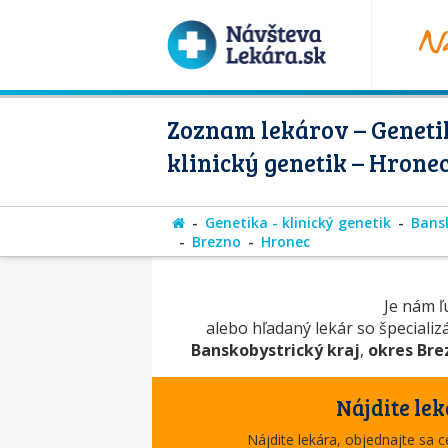
Zoznam lekárov – Geneti
klinický genetik – Hrone
Genetika - klinický genetik
Bansk
Brezno
Hronec
Je nám ľú
alebo hľadaný lekár so špeciali
Banskobystrický kraj
,
okres Bre
Nájdite lek
Nájdite lekára, objednajte sa 