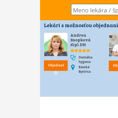
Lekári s možnosťou objednani
Andrea
Snopková
dipl.DH
Dentálna
hygiena
Objednať
Ob
Banská
Bystrica