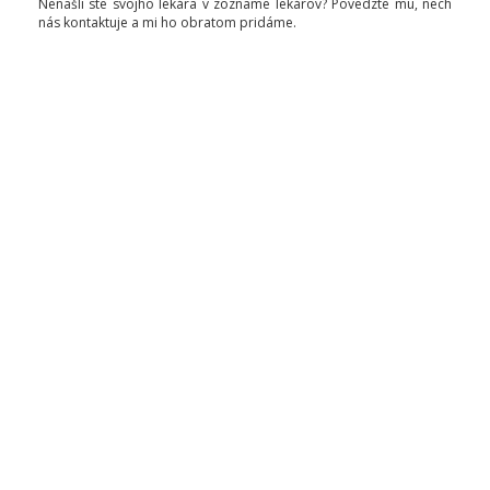
Nenašli ste svojho lekára v zozname lekárov? Povedzte mu, nech
nás kontaktuje a mi ho obratom pridáme.