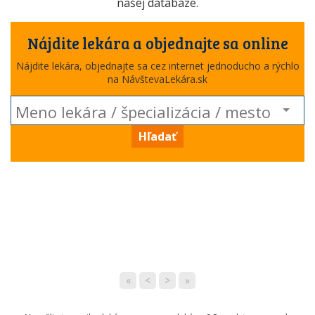
našej databáze.
Nájdite lekára a objednajte sa online
Nájdite lekára, objednajte sa cez internet jednoducho a rýchlo
na NávštevaLekára.sk
Hľadať
«
<
>
»