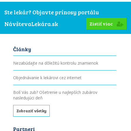
Ste lekár? Objavte prínosy portálu
NávštevaLekára.sk
Zistiť viac
Články
Nezabúdajte na dôležitú kontrolu znamienok
Objednávanie k lekárovi cez internet
Bolí Vás zub? Ošetrenie u najlepších zubárov
nasledujúci deň
Zobraziť všetky
Partneri