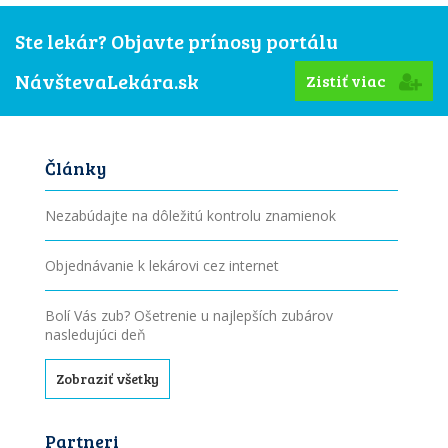
Ste lekár? Objavte prínosy portálu
NávštevaLekára.sk
Zistiť viac
Články
Nezabúdajte na dôležitú kontrolu znamienok
Objednávanie k lekárovi cez internet
Bolí Vás zub? Ošetrenie u najlepších zubárov
nasledujúci deň
Zobraziť všetky
Partneri