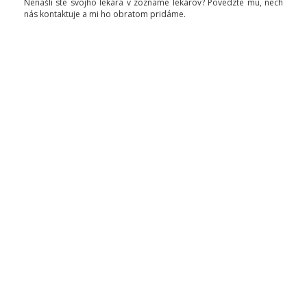
Nenašli ste svojho lekára v zozname lekárov? Povedzte mu, nech
nás kontaktuje a mi ho obratom pridáme.