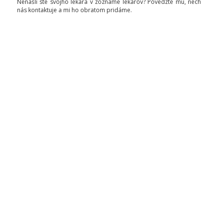
Nenašli ste svojho lekára v zozname lekárov? Povedzte mu, nech
nás kontaktuje a mi ho obratom pridáme.