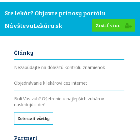
Ste lekár? Objavte prínosy portálu
NávštevaLekára.sk
Zistiť viac
Články
Nezabúdajte na dôležitú kontrolu znamienok
Objednávanie k lekárovi cez internet
Bolí Vás zub? Ošetrenie u najlepších zubárov
nasledujúci deň
Zobraziť všetky
Partneri