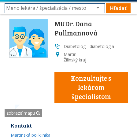
Hľadať
MUDr. Dana
Pullmannová
Diabetológ - diabetológia
Martin
Žilinský kraj
Konzultujte s
lekárom
špecialistom
zobraziť mapu
Kontakt
Martinská poliklinika