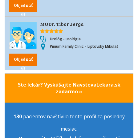
Objednať
MUDr. Tibor Jerga
Urológ - urológia
Pinium Family Clinic – Liptovský Mikuláš
Objednať
Ste lekár? Vyskúšajte NavstevaLekara.sk
zadarmo »
130
pacientov navštívilo tento profil za posledný
mesiac.