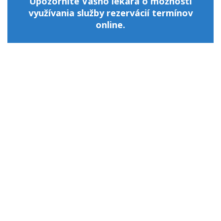
Upozornite Vášho lekára o možnosti
využívania služby rezervácií termínov
online.