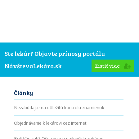
Ste lekár? Objavte prínosy portálu
NávštevaLekára.sk
Zistiť viac
Články
Nezabúdajte na dôležitú kontrolu znamienok
Objednávanie k lekárovi cez internet
Bolí Vás zub? Ošetrenie u najlepších zubárov