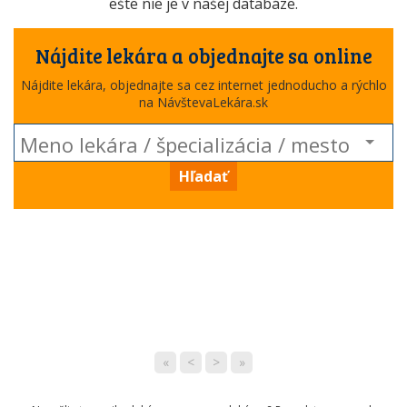
ešte nie je v našej databáze.
Nájdite lekára a objednajte sa online
Nájdite lekára, objednajte sa cez internet jednoducho a rýchlo
na NávštevaLekára.sk
Hľadať
«
<
>
»