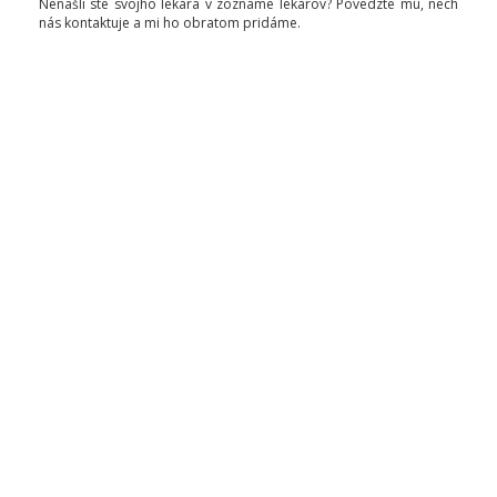
Nenašli ste svojho lekára v zozname lekárov? Povedzte mu, nech
nás kontaktuje a mi ho obratom pridáme.