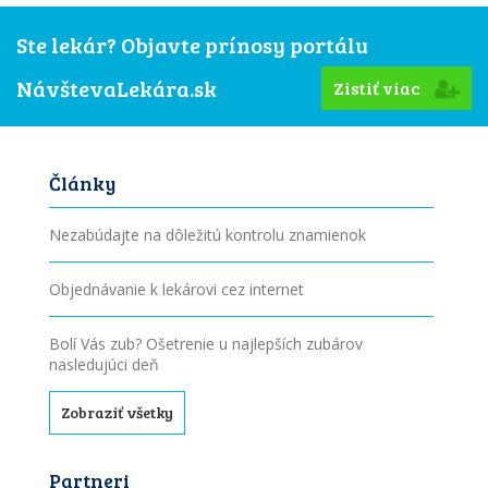
Ste lekár? Objavte prínosy portálu
NávštevaLekára.sk
Zistiť viac
Články
Nezabúdajte na dôležitú kontrolu znamienok
Objednávanie k lekárovi cez internet
Bolí Vás zub? Ošetrenie u najlepších zubárov
nasledujúci deň
Zobraziť všetky
Partneri