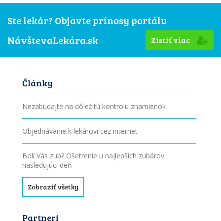
Ste lekár? Objavte prínosy portálu
NávštevaLekára.sk
Zistiť viac
Články
Nezabúdajte na dôležitú kontrolu znamienok
Objednávanie k lekárovi cez internet
Bolí Vás zub? Ošetrenie u najlepších zubárov
nasledujúci deň
Zobraziť všetky
Partneri