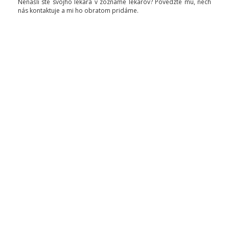
Nenašli ste svojho lekára v zozname lekárov? Povedzte mu, nech
nás kontaktuje a mi ho obratom pridáme.