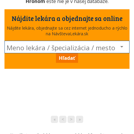
Hronom
ešte nie je v našej databáze.
Nájdite lekára a objednajte sa online
Nájdite lekára, objednajte sa cez internet jednoducho a rýchlo
na NávštevaLekára.sk
Hľadať
«
<
>
»