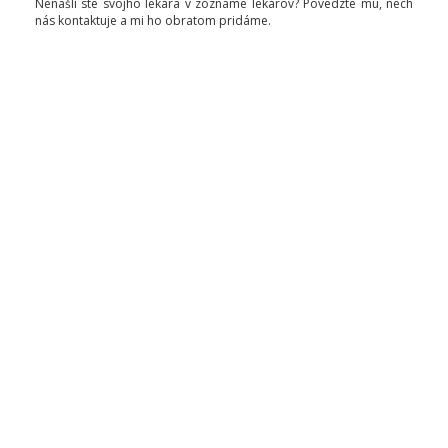
Nenašli ste svojho lekára v zozname lekárov? Povedzte mu, nech
nás kontaktuje a mi ho obratom pridáme.