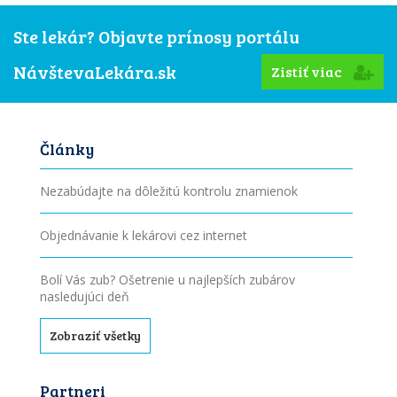
Ste lekár? Objavte prínosy portálu
NávštevaLekára.sk
Zistiť viac
Články
Nezabúdajte na dôležitú kontrolu znamienok
Objednávanie k lekárovi cez internet
Bolí Vás zub? Ošetrenie u najlepších zubárov
nasledujúci deň
Zobraziť všetky
Partneri