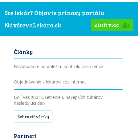
Ste lekár? Objavte prínosy portálu
NávštevaLekára.sk
Zistiť viac
Články
Nezabúdajte na dôležitú kontrolu znamienok
Objednávanie k lekárovi cez internet
Bolí Vás zub? Ošetrenie u najlepších zubárov
nasledujúci deň
Zobraziť všetky
Partneri