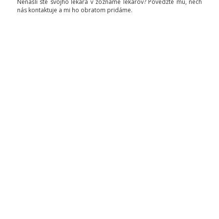
Nenašli ste svojho lekára v zozname lekárov? Povedzte mu, nech
nás kontaktuje a mi ho obratom pridáme.