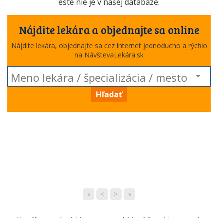
ešte nie je v našej databáze.
Nájdite lekára a objednajte sa online
Nájdite lekára, objednajte sa cez internet jednoducho a rýchlo
na NávštevaLekára.sk
Hľadať
«
<
>
»