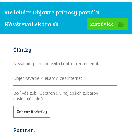
Ste lekár? Objavte prínosy portálu
NávštevaLekára.sk
Zistiť viac
Články
Nezabúdajte na dôležitú kontrolu znamienok
Objednávanie k lekárovi cez internet
Bolí Vás zub? Ošetrenie u najlepších zubárov
nasledujúci deň
Zobraziť všetky
Partneri