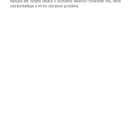
Nenašli ste svojho lekára v zozname lekárov? Povedzte mu, nech
nás kontaktuje a mi ho obratom pridáme.