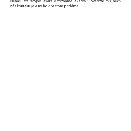
Nenašli ste svojho lekára v zozname lekárov? Povedzte mu, nech
nás kontaktuje a mi ho obratom pridáme.