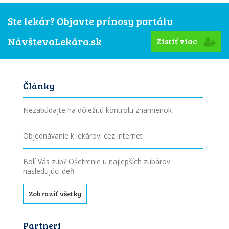
Ste lekár? Objavte prínosy portálu
NávštevaLekára.sk
Zistiť viac
Články
Nezabúdajte na dôležitú kontrolu znamienok
Objednávanie k lekárovi cez internet
Bolí Vás zub? Ošetrenie u najlepších zubárov
nasledujúci deň
Zobraziť všetky
Partneri