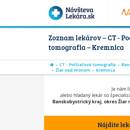
Zoznam lekárov – CT - Po
tomografia – Kremnica
CT - Počítačová tomografia
Ban
Žiar nad Hronom
Kremnica
Je nám ľú
alebo hľadaný lekár so špeciali
Banskobystrický kraj
,
okres Žiar
Nájdite lek