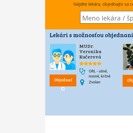
Nájdite lekára, objednajte sa 
Lekári s možnosťou objednani
MUDr.
Veronika
Kučerová
ORL - ušné,
nosné, krčné
Objednať
Ob
Zvolen