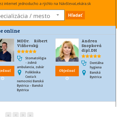
cez internet jednoducho a rýchlo na NávštevaLekára.sk
Hľadať
e online
MDDr. Róbert
Andrea
Višňovský
Snopková
dipl.DH
Stomatológia
- zubná
Dentálna
ambulancia, zubár
hygiena
jednať
Objednať
Poliklinika
Banská
Cesta k
Bystrica
nemocnici Banská
Bystrica – Banská
Bystrica
«
<
>
»