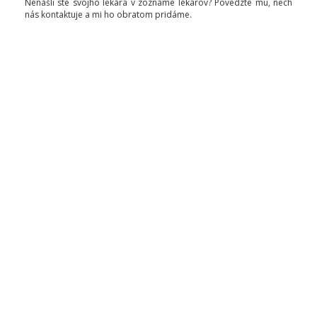
Nenašli ste svojho lekára v zozname lekárov? Povedzte mu, nech
nás kontaktuje a mi ho obratom pridáme.