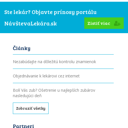
Ste lekár? Objavte prínosy portálu
NávštevaLekára.sk
Zistiť viac
Články
Nezabúdajte na dôležitú kontrolu znamienok
Objednávanie k lekárovi cez internet
Bolí Vás zub? Ošetrenie u najlepších zubárov
nasledujúci deň
Zobraziť všetky
Partneri