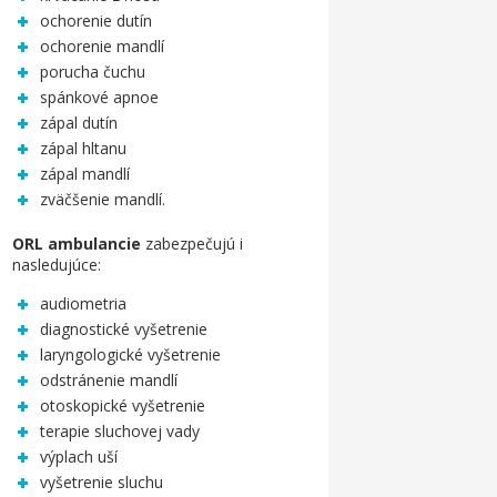
ochorenie dutín
ochorenie mandlí
porucha čuchu
spánkové apnoe
zápal dutín
zápal hltanu
zápal mandlí
zväčšenie mandlí.
ORL ambulancie
zabezpečujú i
nasledujúce:
audiometria
diagnostické vyšetrenie
laryngologické vyšetrenie
odstránenie mandlí
otoskopické vyšetrenie
terapie sluchovej vady
výplach uší
vyšetrenie sluchu