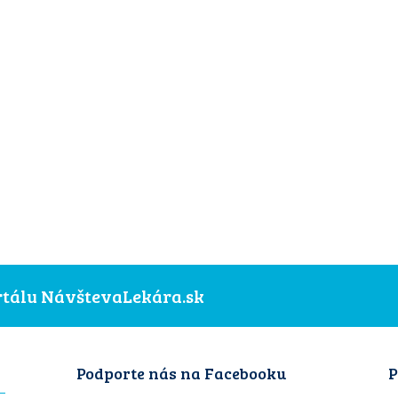
ortálu NávštevaLekára.sk
Podporte nás na Facebooku
P