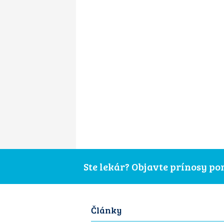
Ste lekár? Objavte prínosy p
Články