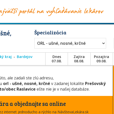
šné,
Špecializácia
ORL - ušné, nosné, krčné
ký kraj
Bardejov
Dnes
Zajtra
Pozajtra
07.08.
08.08.
09.08.
to, ale zadali ste zlú adresu,
ou
orl - ušné, nosné, krčné
v zadanej lokalite
Prešovský
o/obec Raslavice
ešte nie je v našej databáze.
ára a objednajte sa online
cez internet jednoducho a rýchlo na NávštevaLekára.sk