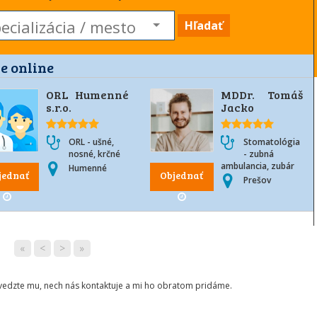
Hľadať
e online
ORL Humenné
MDDr. Tomáš
s.r.o.
Jacko
ORL - ušné,
Stomatológia
nosné, krčné
- zubná
ambulancia, zubár
Humenné
jednať
Objednať
Prešov
«
<
>
»
ovedzte mu, nech nás kontaktuje a mi ho obratom pridáme.