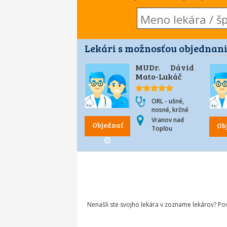
Lekári s možnosťou objednani
MUDr. Dávid
Mato-Lukáč
ORL - ušné,
nosné, krčné
Vranov nad
Objednať
Ob
Topľou
Nenašli ste svojho lekára v zozname lekárov? P