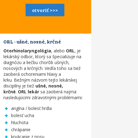
otvoriť >>>
ORL - ušné, nosné, krčné
Otorhinolaryngológia
, alebo
ORL
, je
lekárský odbor, ktorý sa špecializuje na
diagnózu a liečbu chorôb ušných,
nosových a krčných. Vedľa toho sa tiež
zaoberá ochoreniami hlavy a
krku. Bežným názvom tejto lekárskej
disciplíny je tiež
ušné, nosné,
krčné
.
ORL lekár
sa zaoberá najmä
nasledujúcimi zdravotnými problémami:
angína / bolesť hrdla
bolesť ucha
hluchota
chrápanie
krvácanie z nosu