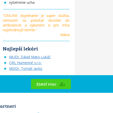
vyšetrenie ucha
“ONLINE objednanie je super služba,
nemusím sa pokúšať dovolať do
ambulancie a vyberiem si pre mňa
najvhodnejší termín.“
Mária
Najlepší lekári
MUDr. Dávid Mato-Lukáč
ORL Humenné s.r.o.
MDDr. Tomáš Jacko
Zistiť viac
artneri