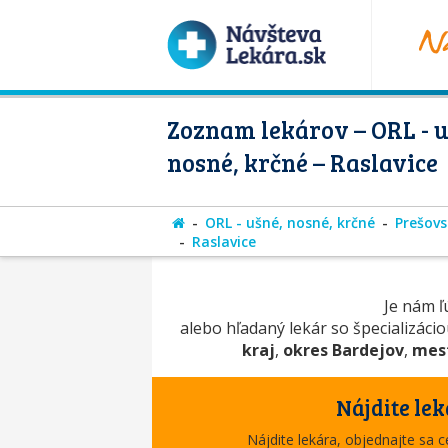
Zoznam lekárov – ORL - u
nosné, krčné – Raslavice
ORL - ušné, nosné, krčné
Prešovs
Raslavice
Je nám ľú
alebo hľadaný lekár so špecializáci
kraj
,
okres Bardejov
,
mest
Nájdite lek
Nájdite lekára, objednajte sa 