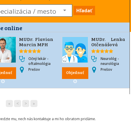
Hľadať
e online
MUDr. Flavian
MUDr. Lenka
Marcin MPH
Otčenášová
Očný lekár -
Neurológ -
oftalmológia
neurológia
Prešov
Prešov
jednať
Objednať
«
<
>
»
ovedzte mu, nech nás kontaktuje a mi ho obratom pridáme.