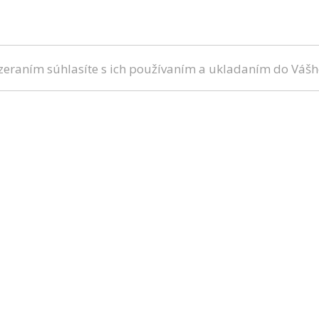
ezeraním súhlasíte s ich používaním a ukladaním do Vášh
lekára
O nás
Ste lekár?
Články
Video
Médiá o nás
ortálu NávštevaLekára.sk