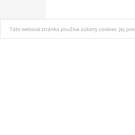
Táto webová stránka používa súbory cookies. Jej pr
Zóna pacienta
Hľadať 
Ste lekár? Objavte prínosy p