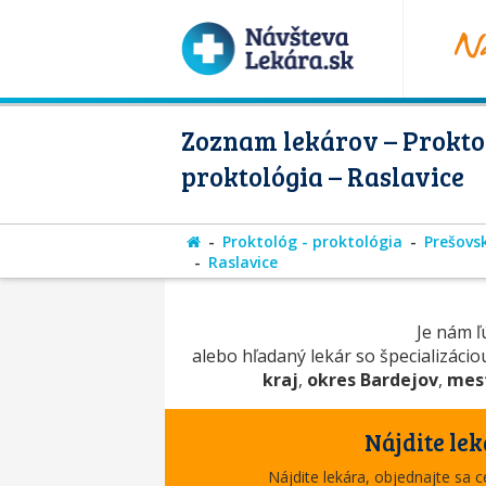
Zoznam lekárov – Proktol
proktológia – Raslavice
Proktológ - proktológia
Prešovsk
Raslavice
Je nám ľú
alebo hľadaný lekár so špecializáci
kraj
,
okres Bardejov
,
mest
Nájdite lek
Nájdite lekára, objednajte sa 