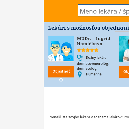
Lekári s možnosťou objednani
MUDr. Ingrid
Homičková
Kožný lekár,
dermatovenerológ,
dermatológ
Objednať
Ob
Humenné
Nenašli ste svojho lekára v zozname lekárov? P