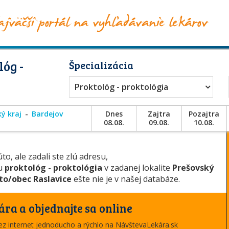
óg -
Špecializácia
Proktológ - proktológia
ý kraj
Bardejov
Dnes
Zajtra
Pozajtra
08.08.
09.08.
10.08.
to, ale zadali ste zlú adresu,
ou
proktológ - proktológia
v zadanej lokalite
Prešovský
o/obec Raslavice
ešte nie je v našej databáze.
ára a objednajte sa online
cez internet jednoducho a rýchlo na NávštevaLekára.sk