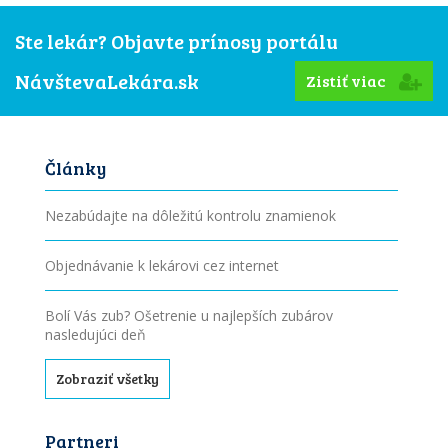
Ste lekár? Objavte prínosy portálu
NávštevaLekára.sk
Zistiť viac
Články
Nezabúdajte na dôležitú kontrolu znamienok
Objednávanie k lekárovi cez internet
Bolí Vás zub? Ošetrenie u najlepších zubárov
nasledujúci deň
Zobraziť všetky
Partneri