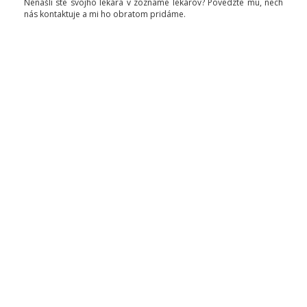
Nenašli ste svojho lekára v zozname lekárov? Povedzte mu, nech
nás kontaktuje a mi ho obratom pridáme.