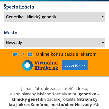
Špecializácia
Mesto
Online konzultácia s lekárom
otvoriť >>>
Je nám ľúto, ale zadali ste zlú adresu,
alebo hľadaný lekár so špecializáciou
genetika -
klinický genetik
v zadanej lokalite
Nitrianský
kraj
,
okres Komárno
,
mesto/obec Nesvady
ešte