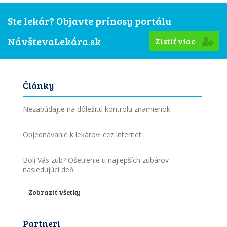
Ste lekár? Objavte prínosy portálu
NávštevaLekára.sk
Zistiť viac
Články
Nezabúdajte na dôležitú kontrolu znamienok
Objednávanie k lekárovi cez internet
Bolí Vás zub? Ošetrenie u najlepších zubárov
nasledujúci deň
Zobraziť všetky
Partneri