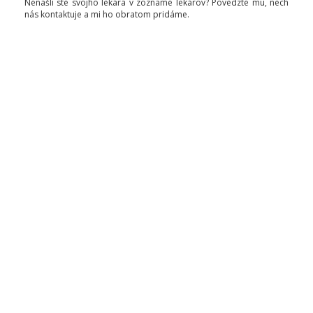
Nenašli ste svojho lekára v zozname lekárov? Povedzte mu, nech
nás kontaktuje a mi ho obratom pridáme.