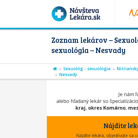
Zoznam lekárov – Sexuol
sexuológia – Nesvady
Sexuológ - sexuológia
Nitriansk
Nesvady
Je nám ľú
alebo hľadaný lekár so špecializáci
kraj
,
okres Komárno
,
mes
Nájdite lek
Nájdite lekára, objednajte sa 