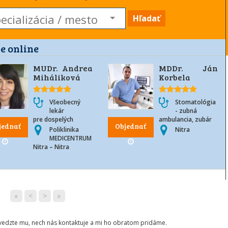
Hľadať
e online
MUDr. Andrea
MDDr. Ján
Miháliková
Korbela
Všeobecný
Stomatológia
lekár
- zubná
pre dospelých
ambulancia, zubár
jednať
Objednať
Poliklinika
Nitra
MEDICENTRUM
Nitra – Nitra
«
<
>
»
ovedzte mu, nech nás kontaktuje a mi ho obratom pridáme.