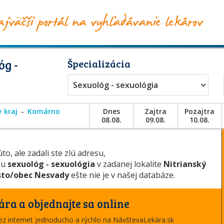
óg -
Špecializácia
Sexuológ - sexuológia
y kraj
Komárno
Dnes
Zajtra
Pozajtra
08.08.
09.08.
10.08.
to, ale zadali ste zlú adresu,
ou
sexuológ - sexuológia
v zadanej lokalite
Nitrianský
to/obec Nesvady
ešte nie je v našej databáze.
ára a objednajte sa online
cez internet jednoducho a rýchlo na NávštevaLekára.sk