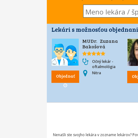
Lekári s možnosťou objednani
MUDr. Zuzana
Bakošová
Očný lekár -
oftalmológia
Nitra
Objednať
Ob
Nenašli ste svojho lekára v zozname lekárov? P