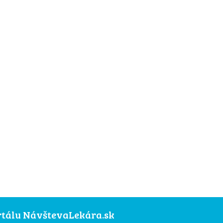
ortálu NávštevaLekára.sk