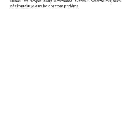
Nenašli ste svojho lekára v zozname lekárov? Povedzte mu, nech
nás kontaktuje a mi ho obratom pridáme.