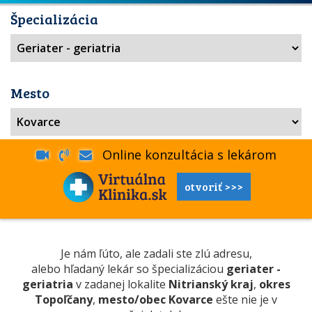
Špecializácia
Mesto
Online konzultácia s lekárom
otvoriť >>>
Je nám ľúto, ale zadali ste zlú adresu,
alebo hľadaný lekár so špecializáciou
geriater -
geriatria
v zadanej lokalite
Nitrianský kraj
,
okres
Topoľčany
,
mesto/obec Kovarce
ešte nie je v