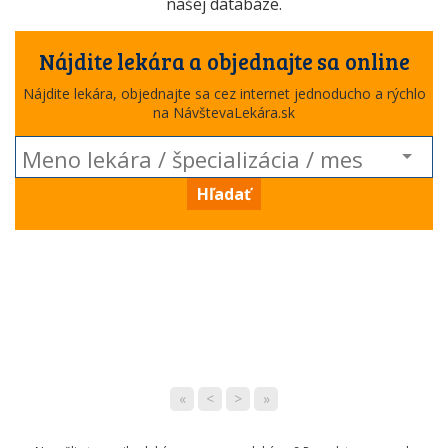
našej databáze.
Nájdite lekára a objednajte sa online
Nájdite lekára, objednajte sa cez internet jednoducho a rýchlo
na NávštevaLekára.sk
Hľadať
«
<
>
»