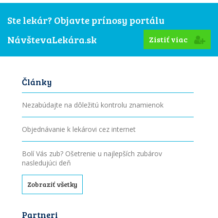
Ste lekár? Objavte prínosy portálu
NávštevaLekára.sk
Zistiť viac
Články
Nezabúdajte na dôležitú kontrolu znamienok
Objednávanie k lekárovi cez internet
Bolí Vás zub? Ošetrenie u najlepších zubárov
nasledujúci deň
Zobraziť všetky
Partneri