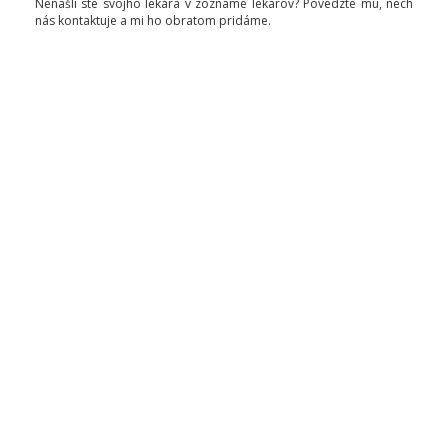
Nenašli ste svojho lekára v zozname lekárov? Povedzte mu, nech
nás kontaktuje a mi ho obratom pridáme.