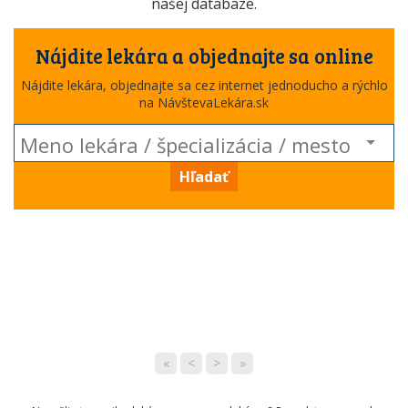
našej databáze.
Nájdite lekára a objednajte sa online
Nájdite lekára, objednajte sa cez internet jednoducho a rýchlo
na NávštevaLekára.sk
Hľadať
«
<
>
»