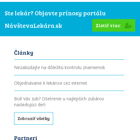
Ste lekár? Objavte prínosy portálu
NávštevaLekára.sk
Zistiť viac
Články
Nezabúdajte na dôležitú kontrolu znamienok
Objednávanie k lekárovi cez internet
Bolí Vás zub? Ošetrenie u najlepších zubárov
nasledujúci deň
Zobraziť všetky
Partneri