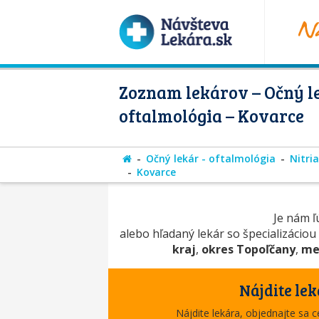
Zoznam lekárov – Očný le
oftalmológia – Kovarce
Očný lekár - oftalmológia
Nitri
Kovarce
Je nám ľú
alebo hľadaný lekár so špecializáciou
kraj
,
okres Topoľčany
,
me
Nájdite lek
Nájdite lekára, objednajte sa 