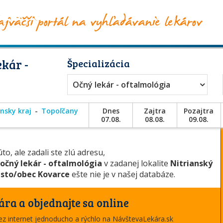
kár -
Špecializácia
Očný lekár - oftalmológia
ansky kraj
Topoľčany
Dnes
Zajtra
Pozajtra
07.08.
08.08.
09.08.
to, ale zadali ste zlú adresu,
očný lekár - oftalmológia
v zadanej lokalite
Nitrianský
sto/obec Kovarce
ešte nie je v našej databáze.
ára a objednajte sa online
cez internet jednoducho a rýchlo na NávštevaLekára.sk