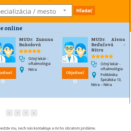
Hľadať
e online
MUDr. Zuzana
MUDr. Alena
Bakošová
Beďačová -
Nitra
Očný lekár -
oftalmológia
Očný lekár -
oftalmológia
Nitra
jednať
Objednať
Poliklinika
Špitálska 13,
Nitra – Nitra
«
<
>
»
ovedzte mu, nech nás kontaktuje a mi ho obratom pridáme.