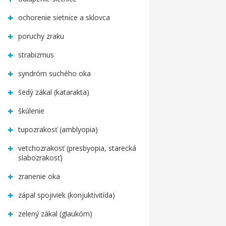
ochorenie sietnice a sklovca
poruchy zraku
strabizmus
syndróm suchého oka
šedý zákal (katarakta)
škúlenie
tupozrakosť (amblyopia)
vetchozrakosť (presbyopia, starecká
slabozrakosť)
zranenie oka
zápal spojiviek (konjuktivitída)
zelený zákal (glaukóm)