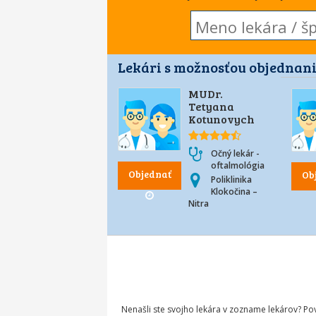
Lekári s možnosťou objednani
MUDr.
Tetyana
Kotunovych
Očný lekár -
oftalmológia
Objednať
Ob
Poliklinika
Klokočina –
Nitra
Nenašli ste svojho lekára v zozname lekárov? P