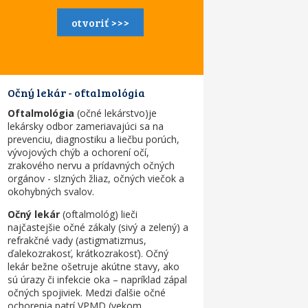
otvoriť >>>
Očný lekár - oftalmológia
Oftalmológia
(
očné lekárstvo
)
je
lekársky odbor zameriavajúci sa na
prevenciu, diagnostiku a liečbu porúch,
vývojových chýb a ochorení očí,
zrakového nervu a prídavných očných
orgánov - slzných žliaz, očných viečok a
okohybných svalov.
Očný lekár
(
oftalmológ
) lieči
najčastejšie očné zákaly (sivý a zelený) a
refrakčné vady (astigmatizmus,
ďalekozrakosť, krátkozrakosť). Očný
lekár bežne ošetruje akútne stavy, ako
sú úrazy či infekcie oka – napríklad zápal
očných spojiviek. Medzi ďalšie očné
ochorenia patrí VPMD (vekom