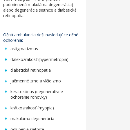
podmienená makulárna degenerácia)
alebo degenerácia sietnice a diabetická
retinopatia.
Očná ambulancia
rieši nasledujúce očné
ochorenia:
astigmatizmus
ďalekozrakosť (hypermetropia)
diabetická retinopatia
jačmenné zrno a vlčie zrno
keratokónus (degeneratívne
ochorenie rohovky)
krátkozrakosť (myopia)
makulárna degenerácia
odlúpenie sietnice