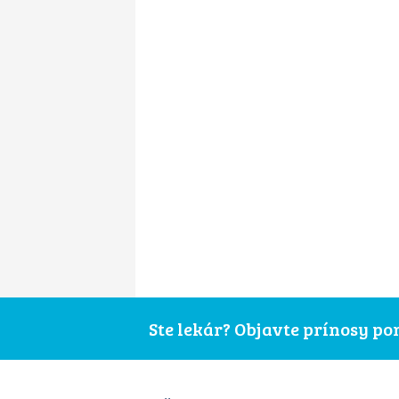
Ste lekár? Objavte prínosy p