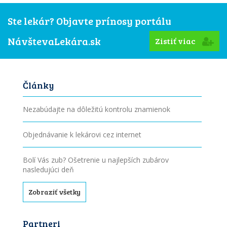
Ste lekár? Objavte prínosy portálu
NávštevaLekára.sk
Zistiť viac
Články
Nezabúdajte na dôležitú kontrolu znamienok
Objednávanie k lekárovi cez internet
Bolí Vás zub? Ošetrenie u najlepších zubárov
nasledujúci deň
Zobraziť všetky
Partneri