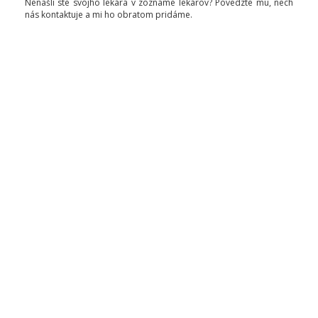
Nenašli ste svojho lekára v zozname lekárov? Povedzte mu, nech
nás kontaktuje a mi ho obratom pridáme.