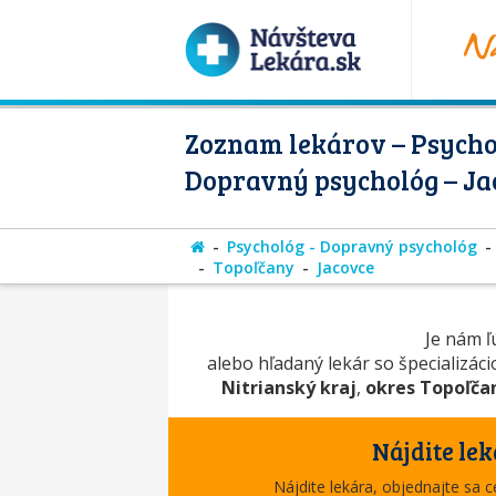
Zoznam lekárov – Psycho
Dopravný psychológ – Ja
Psychológ - Dopravný psychológ
Topoľčany
Jacovce
Je nám ľú
alebo hľadaný lekár so špecializác
Nitrianský kraj
,
okres Topoľča
Nájdite lek
Nájdite lekára, objednajte sa 