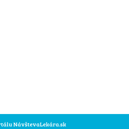
ortálu NávštevaLekára.sk