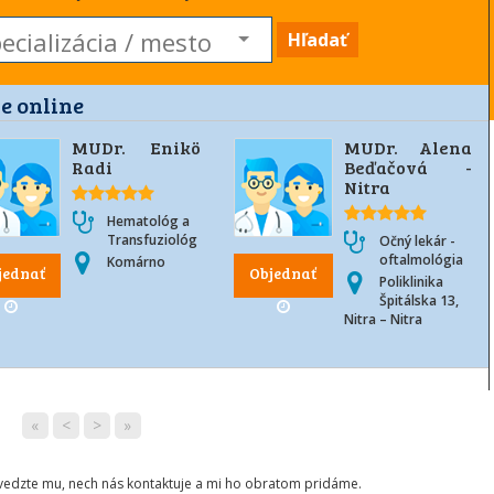
Hľadať
e online
MUDr. Enikö
MUDr. Alena
Radi
Beďačová -
Nitra
Hematológ a
Transfuziológ
Očný lekár -
oftalmológia
Komárno
jednať
Objednať
Poliklinika
Špitálska 13,
Nitra – Nitra
«
<
>
»
ovedzte mu, nech nás kontaktuje a mi ho obratom pridáme.