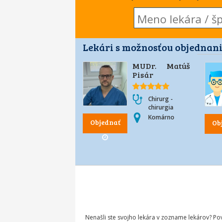
Lekári s možnosťou objednani
MUDr. Matúš
Pisár
Chirurg -
chirurgia
Komárno
Objednať
Ob
Nenašli ste svojho lekára v zozname lekárov? P