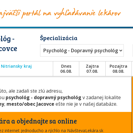
lóg -
Špecializácia
covce
Psychológ - Dopravný psychológ
Nitriansky kraj
Dnes
Zajtra
Pozajtra
06.08.
07.08.
08.08.
to, ale zadali ste zlú adresu,
iou
psychológ - dopravný psychológ
v zadanej lokalite
ny
,
mesto/obec Jacovce
ešte nie je v našej databáze.
ára a objednajte sa online
cez internet jednoducho a rýchlo na NávštevaLekára.sk