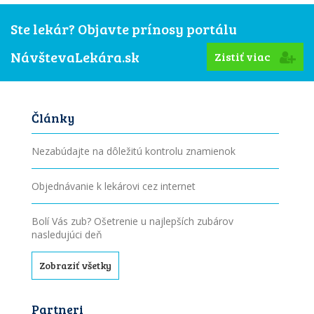
Ste lekár? Objavte prínosy portálu
NávštevaLekára.sk
Zistiť viac
Články
Nezabúdajte na dôležitú kontrolu znamienok
Objednávanie k lekárovi cez internet
Bolí Vás zub? Ošetrenie u najlepších zubárov
nasledujúci deň
Zobraziť všetky
Partneri