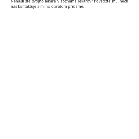
Nenašli ste svojho lekára v zozname lekárov? Povedzte mu, nech
nás kontaktuje a mi ho obratom pridáme.