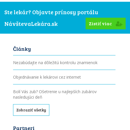
Ste lekár? Objavte prínosy portálu
NávštevaLekára.sk
Zistiť viac
Články
Nezabúdajte na dôležitú kontrolu znamienok
Objednávanie k lekárovi cez internet
Bolí Vás zub? Ošetrenie u najlepších zubárov
nasledujúci deň
Zobraziť všetky
Partneri