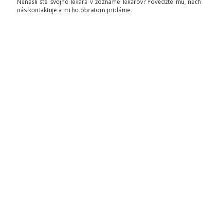
Nenašli ste svojho lekára v zozname lekárov? Povedzte mu, nech
nás kontaktuje a mi ho obratom pridáme.