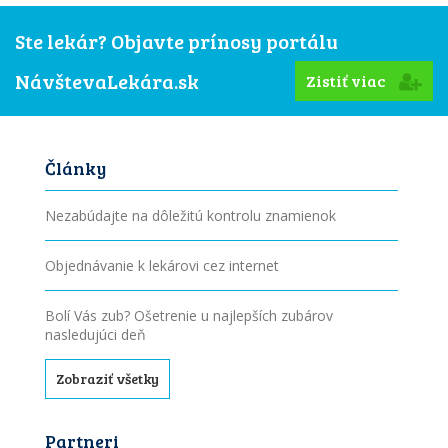
Ste lekár? Objavte prínosy portálu
NávštevaLekára.sk
Zistiť viac
Články
Nezabúdajte na dôležitú kontrolu znamienok
Objednávanie k lekárovi cez internet
Bolí Vás zub? Ošetrenie u najlepších zubárov
nasledujúci deň
Zobraziť všetky
Partneri