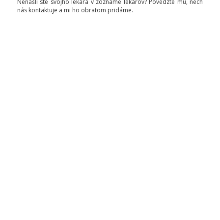
Nenašli ste svojho lekára v zozname lekárov? Povedzte mu, nech
nás kontaktuje a mi ho obratom pridáme.