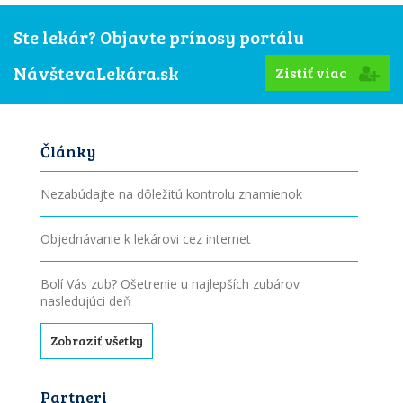
Ste lekár? Objavte prínosy portálu
NávštevaLekára.sk
Zistiť viac
Články
Nezabúdajte na dôležitú kontrolu znamienok
Objednávanie k lekárovi cez internet
Bolí Vás zub? Ošetrenie u najlepších zubárov
nasledujúci deň
Zobraziť všetky
Partneri