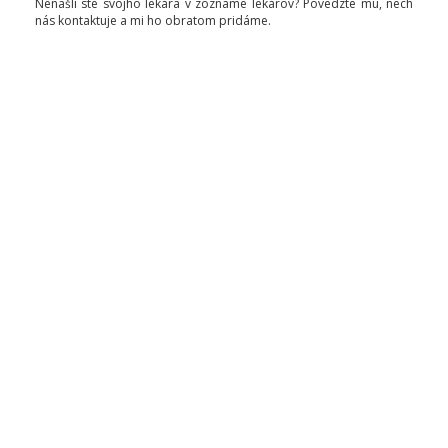
Nenašli ste svojho lekára v zozname lekárov? Povedzte mu, nech
nás kontaktuje a mi ho obratom pridáme.