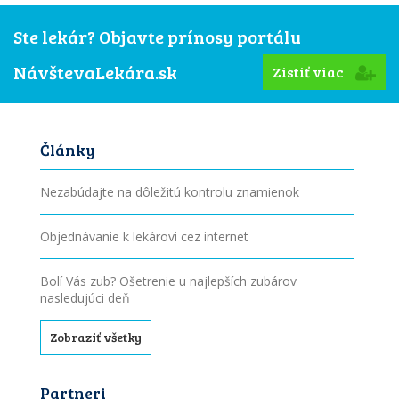
Ste lekár? Objavte prínosy portálu
NávštevaLekára.sk
Zistiť viac
Články
Nezabúdajte na dôležitú kontrolu znamienok
Objednávanie k lekárovi cez internet
Bolí Vás zub? Ošetrenie u najlepších zubárov
nasledujúci deň
Zobraziť všetky
Partneri