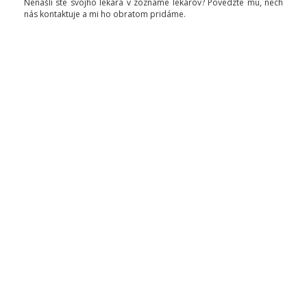
Nenašli ste svojho lekára v zozname lekárov? Povedzte mu, nech
nás kontaktuje a mi ho obratom pridáme.