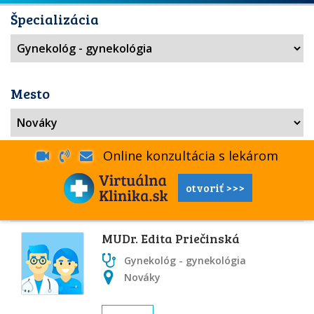
Špecializácia
Mesto
Online konzultácia s lekárom
otvoriť >>>
MUDr. Edita Priečinská
Gynekológ - gynekológia
Nováky