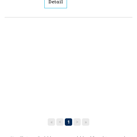
Detail
«
<
1
>
»