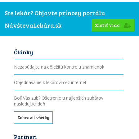
Ste lekár? Objavte prínosy portálu
NávštevaLekára.sk
Zistiť viac
Články
Nezabúdajte na dôležitú kontrolu znamienok
Objednávanie k lekárovi cez internet
Bolí Vás zub? Ošetrenie u najlepších zubárov
nasledujúci deň
Zobraziť všetky
Partneri