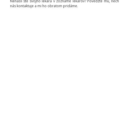
Nenašli ste svojho lekára v zozname lekárov? Povedzte mu, nech
nás kontaktuje a mi ho obratom pridáme.