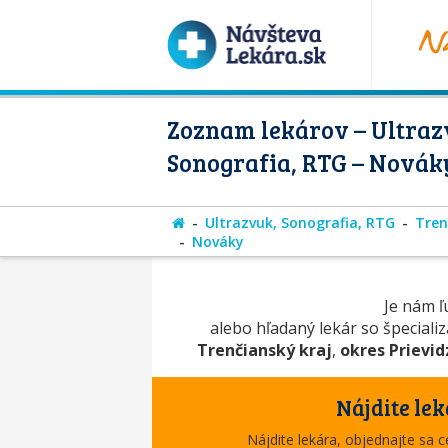
Zoznam lekárov – Ultraz
Sonografia, RTG – Novák
Ultrazvuk, Sonografia, RTG
Tren
Nováky
Je nám ľú
alebo hľadaný lekár so špeciali
Trenčianský kraj
,
okres Prievid
Nájdite lek
Nájdite lekára, objednajte sa 