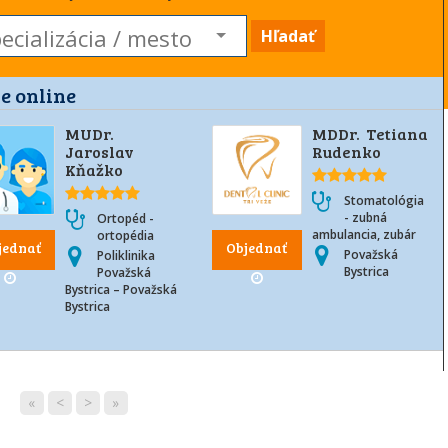
Hľadať
e online
MUDr.
MDDr. Tetiana
Jaroslav
Rudenko
Kňažko
Stomatológia
- zubná
Ortopéd -
ambulancia, zubár
ortopédia
jednať
Objednať
Považská
Poliklinika
Bystrica
Považská
Bystrica – Považská
Bystrica
«
<
>
»