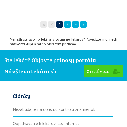
«
<
1
2
>
»
Nenašli ste svojho lekára v zozname lekárov? Povedzte mu, nech
nás kontaktuje a mi ho obratom pridáme.
Ste lekár? Objavte prínosy portálu
NávštevaLekára.sk
Zistiť viac
Články
Nezabúdajte na dôležitú kontrolu znamienok
Objednávanie k lekárovi cez internet