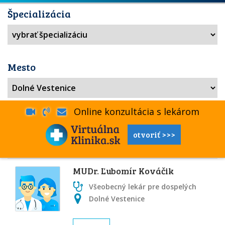
Špecializácia
Mesto
Online konzultácia s lekárom
otvoriť >>>
MUDr. Ľubomír Kováčik
Všeobecný lekár pre dospelých
Dolné Vestenice