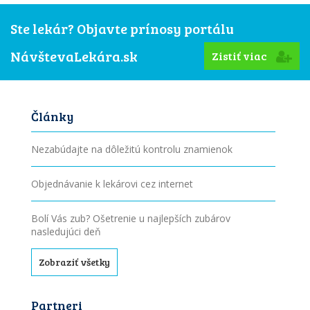
Ste lekár? Objavte prínosy portálu
NávštevaLekára.sk
Zistiť viac
Články
Nezabúdajte na dôležitú kontrolu znamienok
Objednávanie k lekárovi cez internet
Bolí Vás zub? Ošetrenie u najlepších zubárov
nasledujúci deň
Zobraziť všetky
Partneri