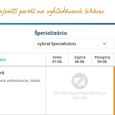
y
Špecializácia
vybrať špecializáciu
Dnes
Zajtra
Pozajtra
any
07.08.
08.08.
09.08.
vá
bná ambulancia, zubár
On-line objednávanie nie je
aktívne