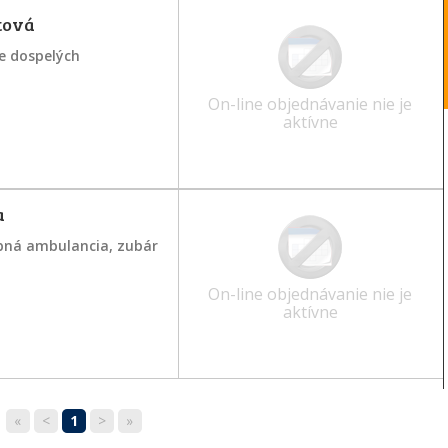
tová
e dospelých
On-line objednávanie nie je
aktívne
a
bná ambulancia, zubár
On-line objednávanie nie je
aktívne
«
<
1
>
»