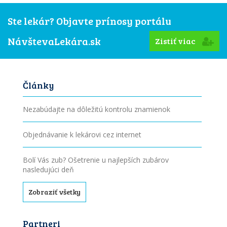
Ste lekár? Objavte prínosy portálu
NávštevaLekára.sk
Zistiť viac
Články
Nezabúdajte na dôležitú kontrolu znamienok
Objednávanie k lekárovi cez internet
Bolí Vás zub? Ošetrenie u najlepších zubárov
nasledujúci deň
Zobraziť všetky
Partneri