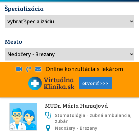
Špecializácia
Mesto
Online konzultácia s lekárom
otvoriť >>>
MUDr. Mária Humajová
Stomatológia - zubná ambulancia,
zubár
Nedožery - Brezany