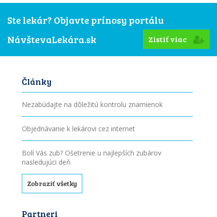
Ste lekár? Objavte prínosy portálu
NávštevaLekára.sk
Zistiť viac
Články
Nezabúdajte na dôležitú kontrolu znamienok
Objednávanie k lekárovi cez internet
Bolí Vás zub? Ošetrenie u najlepších zubárov
nasledujúci deň
Zobraziť všetky
Partneri