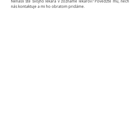
Nenašli ste svojho lekára v zozname lekárov? Povedzte mu, nech
nás kontaktuje a mi ho obratom pridáme.