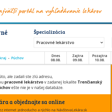
vné
Špecializácia
Pracovné lekárstvo
Dnes
Zajtra
Pozajtra
kraj
Púchov
08.08.
09.08.
10.08.
to, ale zadali ste zlú adresu,
iou
pracovné lekárstvo
v zadanej lokalite
Trenčianský
úchov
ešte nie je v našej databáze.
ára a objednajte sa online
cez internet jednoducho a rýchlo na NávštevaLekára.sk