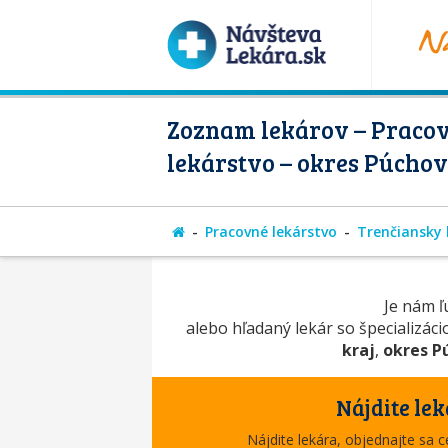
Zoznam lekárov – Praco
lekárstvo – okres Púchov
Pracovné lekárstvo
Trenčiansky 
Je nám ľú
alebo hľadaný lekár so špecializác
kraj
,
okres P
Nájdite lek
Nájdite lekára, objednajte sa 