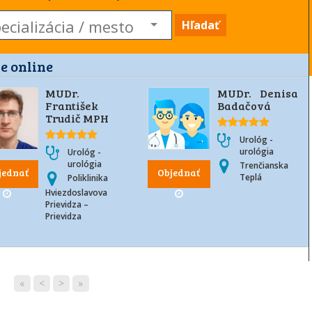
Hľadať
e online
MUDr.
MUDr. Denisa
František
Badačová
Trudič MPH
Urológ -
urológia
Urológ -
urológia
Trenčianska
jednať
Objednať
Teplá
Poliklinika
Hviezdoslavova
Prievidza –
Prievidza
«
<
>
»