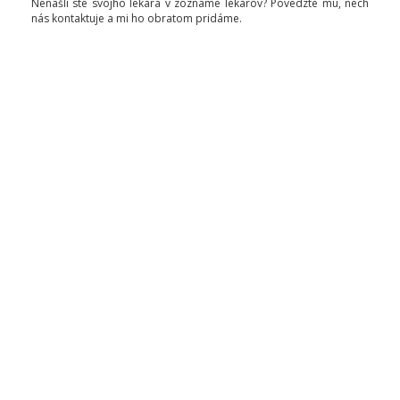
Nenašli ste svojho lekára v zozname lekárov? Povedzte mu, nech
nás kontaktuje a mi ho obratom pridáme.