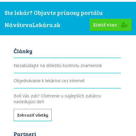
Ste lekár? Objavte prínosy portálu
NávštevaLekára.sk
Zistiť viac
Články
Nezabúdajte na dôležitú kontrolu znamienok
Objednávanie k lekárovi cez internet
Bolí Vás zub? Ošetrenie u najlepších zubárov
nasledujúci deň
Zobraziť všetky
Partneri