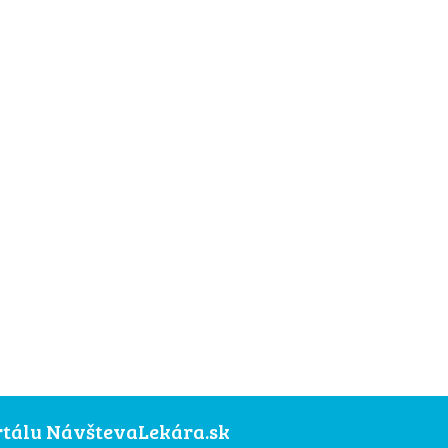
ortálu NávštevaLekára.sk