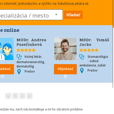
cez internet jednoducho a rýchlo na NávštevaLekára.sk
Hľadať
e online
MUDr. Andrea
MDDr. Tomáš
Pasečiaková
Jacko
Kožný lekár,
Stomatológia
- zubná
dermatovenerológ,
ambulancia, zubár
dermatológ
jednať
Objednať
Prešov
Prešov
«
<
>
»
ovedzte mu, nech nás kontaktuje a mi ho obratom pridáme.