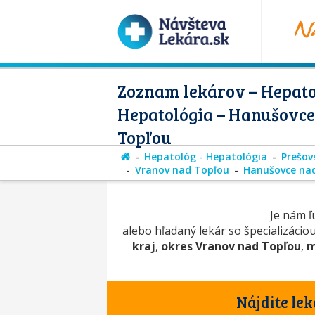
Zoznam lekárov – Hepato
Hepatológia – Hanušovce
Topľou
Hepatológ - Hepatológia
Prešov
Vranov nad Topľou
Hanušovce na
Je nám ľú
alebo hľadaný lekár so špecializácio
kraj
,
okres Vranov nad Topľou
,
m
Nájdite lek