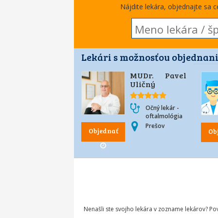
Nájdite lekára, objednajte sa 
Lekári s možnosťou objednani
MUDr. Pavel
Uličný
Očný lekár -
oftalmológia
Prešov
Objednať
Ob
Nenašli ste svojho lekára v zozname lekárov? P