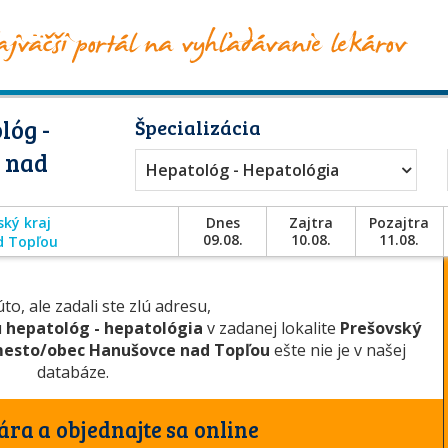
lóg -
Špecializácia
 nad
Hepatológ - Hepatológia
ský kraj
Dnes
Zajtra
Pozajtra
09.08.
10.08.
11.08.
d Topľou
to, ale zadali ste zlú adresu,
u
hepatológ - hepatológia
v zadanej lokalite
Prešovský
esto/obec Hanušovce nad Topľou
ešte nie je v našej
databáze.
ára a objednajte sa online