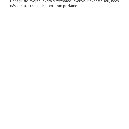
Nenašli ste svojho lekára v zozname lekárov? Povedzte mu, nech
nás kontaktuje a mi ho obratom pridáme.