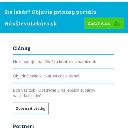
Ste lekár? Objavte prínosy portálu
NávštevaLekára.sk
Zistiť viac
Články
Nezabúdajte na dôležitú kontrolu znamienok
Objednávanie k lekárovi cez internet
Bolí Vás zub? Ošetrenie u najlepších zubárov
nasledujúci deň
Zobraziť všetky
Partneri