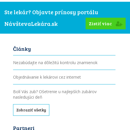
Ste lekár? Objavte prínosy portálu
NávštevaLekára.sk
Zistiť viac
Články
Nezabúdajte na dôležitú kontrolu znamienok
Objednávanie k lekárovi cez internet
Bolí Vás zub? Ošetrenie u najlepších zubárov
nasledujúci deň
Zobraziť všetky
Partneri