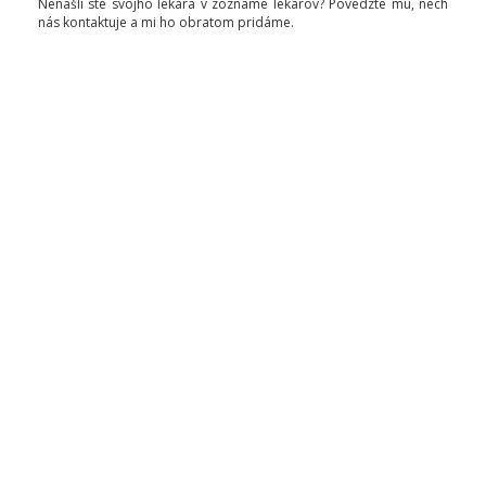
Nenašli ste svojho lekára v zozname lekárov? Povedzte mu, nech
nás kontaktuje a mi ho obratom pridáme.