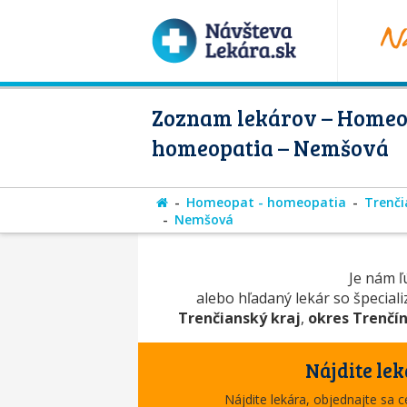
Zoznam lekárov – Homeo
homeopatia – Nemšová
Homeopat - homeopatia
Trenči
Nemšová
Je nám ľú
alebo hľadaný lekár so špecial
Trenčianský kraj
,
okres Trenčí
Nájdite lek
Nájdite lekára, objednajte sa 