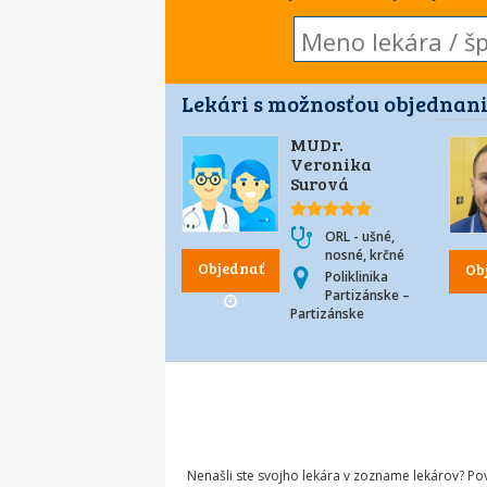
Lekári s možnosťou objednani
MUDr.
Veronika
Surová
ORL - ušné,
nosné, krčné
Objednať
Ob
Poliklinika
Partizánske –
Partizánske
Nenašli ste svojho lekára v zozname lekárov? P