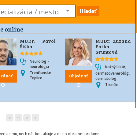
Hľadať
e online
MUDr. Pavol
MUDr. Zuzana
Šiška
Patka
Gruntová
Neurológ -
neurológia
Kožný lekár,
Trenčianske
dermatovenerológ,
jednať
Objednať
Teplice
dermatológ
Trenčín
«
<
>
»
ovedzte mu, nech nás kontaktuje a mi ho obratom pridáme.