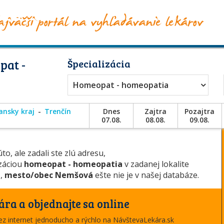
pat -
Špecializácia
Homeopat - homeopatia
ansky kraj
Trenčín
Dnes
Zajtra
Pozajtra
07.08.
08.08.
09.08.
to, ale zadali ste zlú adresu,
izáciou
homeopat - homeopatia
v zadanej lokalite
n
,
mesto/obec Nemšová
ešte nie je v našej databáze.
ára a objednajte sa online
cez internet jednoducho a rýchlo na NávštevaLekára.sk