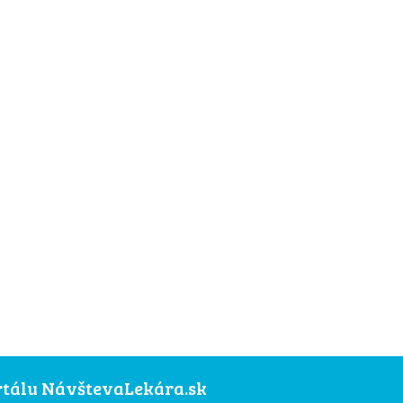
ortálu NávštevaLekára.sk