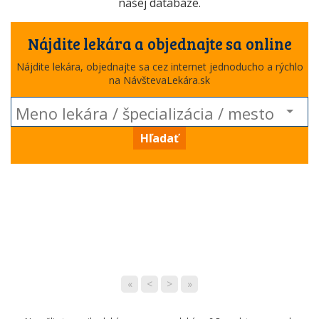
našej databáze.
Nájdite lekára a objednajte sa online
Nájdite lekára, objednajte sa cez internet jednoducho a rýchlo
na NávštevaLekára.sk
Hľadať
«
<
>
»