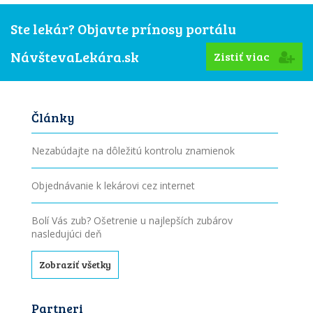
Ste lekár? Objavte prínosy portálu
NávštevaLekára.sk
Zistiť viac
Články
Nezabúdajte na dôležitú kontrolu znamienok
Objednávanie k lekárovi cez internet
Bolí Vás zub? Ošetrenie u najlepších zubárov
nasledujúci deň
Zobraziť všetky
Partneri