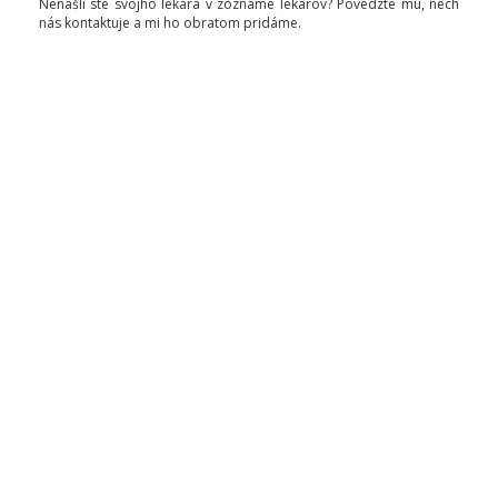
Nenašli ste svojho lekára v zozname lekárov? Povedzte mu, nech
nás kontaktuje a mi ho obratom pridáme.