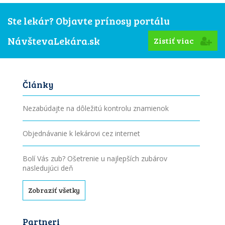
Ste lekár? Objavte prínosy portálu
NávštevaLekára.sk
Zistiť viac
Články
Nezabúdajte na dôležitú kontrolu znamienok
Objednávanie k lekárovi cez internet
Bolí Vás zub? Ošetrenie u najlepších zubárov
nasledujúci deň
Zobraziť všetky
Partneri