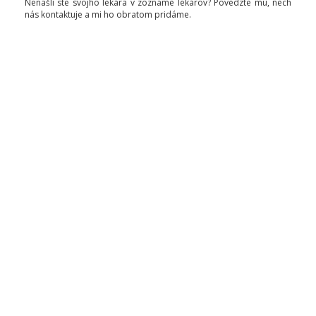
Nenašli ste svojho lekára v zozname lekárov? Povedzte mu, nech
nás kontaktuje a mi ho obratom pridáme.