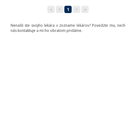
«
<
1
>
»
Nenašli ste svojho lekára v zozname lekárov? Povedzte mu, nech
nás kontaktuje a mi ho obratom pridáme.