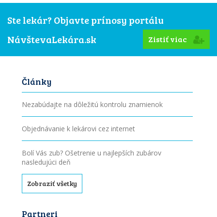
Ste lekár? Objavte prínosy portálu
NávštevaLekára.sk
Zistiť viac
Články
Nezabúdajte na dôležitú kontrolu znamienok
Objednávanie k lekárovi cez internet
Bolí Vás zub? Ošetrenie u najlepších zubárov
nasledujúci deň
Zobraziť všetky
Partneri