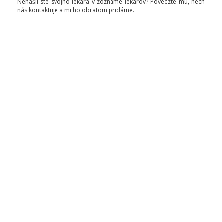
Nenašli ste svojho lekára v zozname lekárov? Povedzte mu, nech
nás kontaktuje a mi ho obratom pridáme.