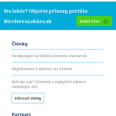
Ste lekár? Objavte prínosy portálu
NávštevaLekára.sk
Zistiť viac
Články
Nezabúdajte na dôležitú kontrolu znamienok
Objednávanie k lekárovi cez internet
Bolí Vás zub? Ošetrenie u najlepších zubárov
nasledujúci deň
Zobraziť všetky
Partneri