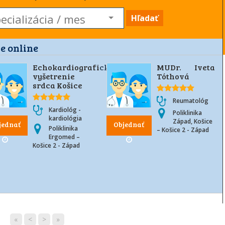
Hľadať
e online
Echokardiografické
MUDr. Iveta
vyšetrenie
Tóthová
srdca Košice
Reumatológ
Kardiológ -
Poliklinika
kardiológia
Západ, Košice
jednať
Objednať
Poliklinika
– Košice 2 - Západ
Ergomed –
Košice 2 - Západ
«
<
>
»