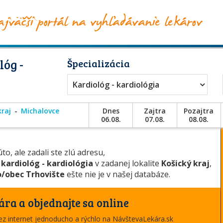
lóg -
Špecializácia
Kardiológ - kardiológia
kraj
Michalovce
Dnes
Zajtra
Pozajtra
06.08.
07.08.
08.08.
to, ale zadali ste zlú adresu,
u
kardiológ - kardiológia
v zadanej lokalite
Košický kraj
,
/obec Trhovište
ešte nie je v našej databáze.
ára a objednajte sa online
cez internet jednoducho a rýchlo na NávštevaLekára.sk