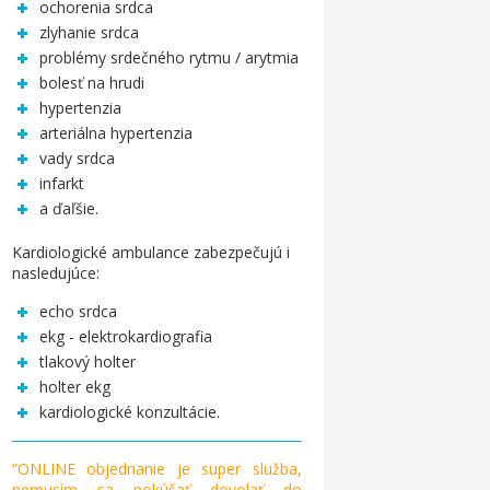
ochorenia srdca
zlyhanie srdca
problémy srdečného rytmu / arytmia
bolesť na hrudi
hypertenzia
arteriálna hypertenzia
vady srdca
infarkt
a ďaľšie.
Kardiologické ambulance zabezpečujú i
nasledujúce:
echo srdca
ekg - elektrokardiografia
tlakový holter
holter ekg
kardiologické konzultácie.
“ONLINE objednanie je super služba,
nemusím sa pokúšať dovolať do