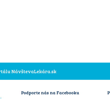
ortálu NávštevaLekára.sk
Podporte nás na Facebooku
P