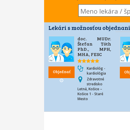
Lekári s možnosťou objednani
doc. MUDr.
Štefan Tóth
PhD., MPH,
MHA, FESC
Kardiológ -
Objednať
Ob
kardiológia
Zdravotné
stredisko
Letná, Košice –
Košice 1 - Staré
Mesto