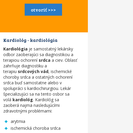
otvoriť >>>
Kardiológ - kardiológia
Kardiológia
je samostatný lekársky
odbor zaoberajúci sa diagnostikou a
terapiou ochorení
srdca
a ciev. Oblasť
zahrňuje diagnostiku a
terapiu
srdcových vád
, ischemické
choroby srdca a ostatných ochorení
srdca buď samostatne alebo v
spolupráci s kardiochirurgiou. Lekár
špecializujúci sa na tento osbor sa
volá
kardiológ
. Kardiológ sa
zaoberá
najmä nasledujúcími
zdravotnými problémami:
arytmia
ischemická choroba srdca