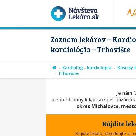
Zoznam lekárov – Kardio
kardiológia – Trhovište
Kardiológ - kardiológia
Košický 
Trhovište
Je nám ľú
alebo hľadaný lekár so špecializácio
okres Michalovce
,
mesto
Nájdite lek
Nájdite lekára, objednajte sa 