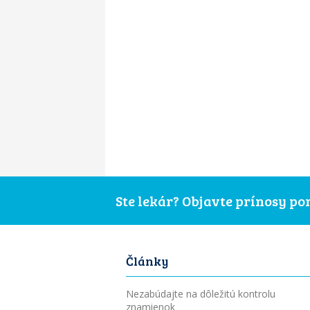
Ste lekár? Objavte prínosy p
Články
Nezabúdajte na dôležitú kontrolu
znamienok