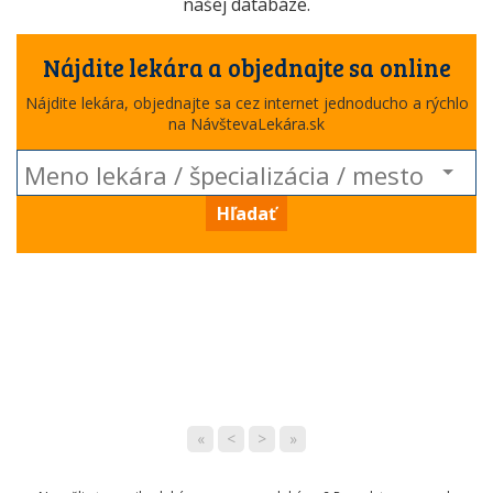
našej databáze.
Nájdite lekára a objednajte sa online
Nájdite lekára, objednajte sa cez internet jednoducho a rýchlo
na NávštevaLekára.sk
Hľadať
«
<
>
»