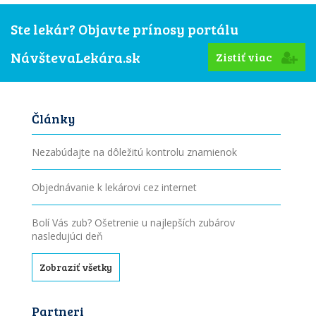
Ste lekár? Objavte prínosy portálu
NávštevaLekára.sk
Zistiť viac
Články
Nezabúdajte na dôležitú kontrolu znamienok
Objednávanie k lekárovi cez internet
Bolí Vás zub? Ošetrenie u najlepších zubárov
nasledujúci deň
Zobraziť všetky
Partneri