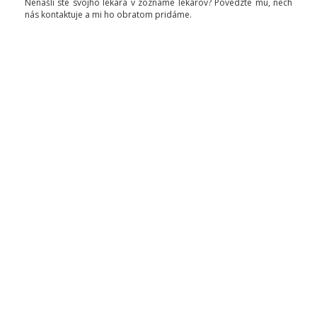
Nenašli ste svojho lekára v zozname lekárov? Povedzte mu, nech
nás kontaktuje a mi ho obratom pridáme.