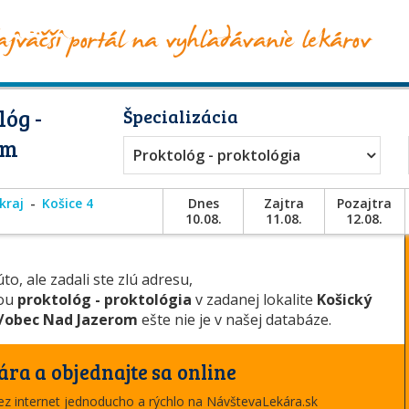
óg -
Špecializácia
om
Proktológ - proktológia
kraj
Košice 4
Dnes
Zajtra
Pozajtra
10.08.
11.08.
12.08.
to, ale zadali ste zlú adresu,
iou
proktológ - proktológia
v zadanej lokalite
Košický
/obec Nad Jazerom
ešte nie je v našej databáze.
ára a objednajte sa online
cez internet jednoducho a rýchlo na NávštevaLekára.sk