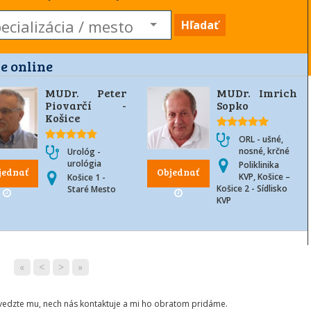
Hľadať
e online
MUDr. Peter
MUDr. Imrich
Piovarčí -
Sopko
Košice
ORL - ušné,
nosné, krčné
Urológ -
urológia
Poliklinika
jednať
Objednať
KVP, Košice –
Košice 1 -
Košice 2 - Sídlisko
Staré Mesto
KVP
«
<
>
»
ovedzte mu, nech nás kontaktuje a mi ho obratom pridáme.