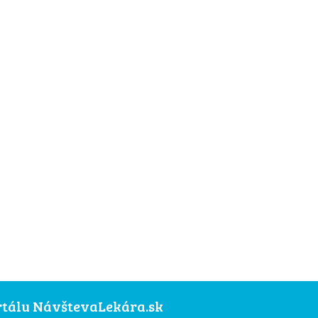
ortálu NávštevaLekára.sk