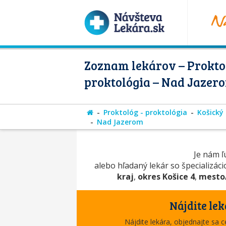
Zoznam lekárov – Proktol
proktológia – Nad Jazer
Proktológ - proktológia
Košický 
Nad Jazerom
Je nám ľú
alebo hľadaný lekár so špecializác
kraj
,
okres Košice 4
,
mesto
Nájdite lek
Nájdite lekára, objednajte sa 