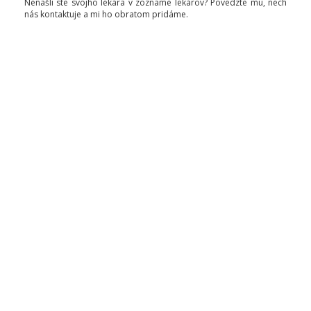
Nenašli ste svojho lekára v zozname lekárov? Povedzte mu, nech
nás kontaktuje a mi ho obratom pridáme.