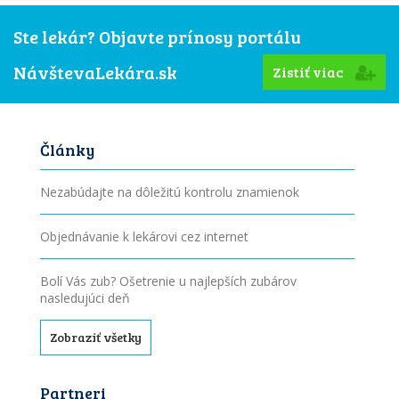
Ste lekár? Objavte prínosy portálu
NávštevaLekára.sk
Zistiť viac
Články
Nezabúdajte na dôležitú kontrolu znamienok
Objednávanie k lekárovi cez internet
Bolí Vás zub? Ošetrenie u najlepších zubárov
nasledujúci deň
Zobraziť všetky
Partneri