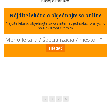
našej databáze.
Nájdite lekára a objednajte sa online
Nájdite lekára, objednajte sa cez internet jednoducho a rýchlo
na NávštevaLekára.sk
Hľadať
«
<
>
»