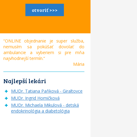
otvoriť >>>
“ONLINE objednanie je super služba,
nemusím sa pokúšať dovolať do
ambulancie a vyberiem si pre mňa
najvhodnejší termín.“
Mária
Najlepší lekári
MUDr. Tatiana Paňková - Giraltovce
MUDr. Ingrid Homičková
MUDr. Michaela Mikulová - detská
endokrinológia a diabetológia