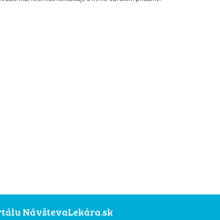
ortálu NávštevaLekára.sk