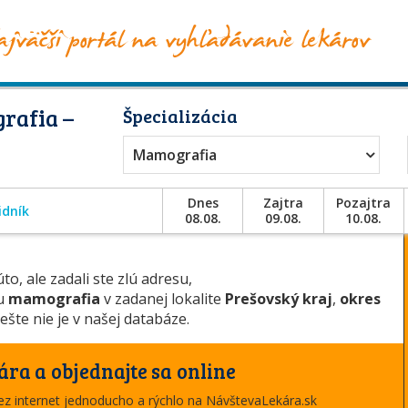
rafia –
Špecializácia
Mamografia
Dnes
Zajtra
Pozajtra
idník
08.08.
09.08.
10.08.
to, ale zadali ste zlú adresu,
ou
mamografia
v zadanej lokalite
Prešovský kraj
,
okres
ešte nie je v našej databáze.
ára a objednajte sa online
cez internet jednoducho a rýchlo na NávštevaLekára.sk