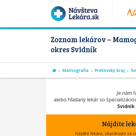
Zoznam lekárov – Mamog
okres Svidník
Mamografia
Prešovský kraj
Sv
Je nám ľú
alebo hľadaný lekár so špecializáci
Svidník
Nájdite lek
Nájdite lekára, objednajte sa 