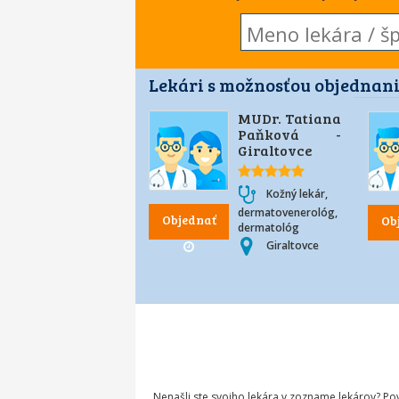
Lekári s možnosťou objednani
MUDr. Tatiana
Paňková -
Giraltovce
Kožný lekár,
dermatovenerológ,
Objednať
Ob
dermatológ
Giraltovce
Nenašli ste svojho lekára v zozname lekárov? P