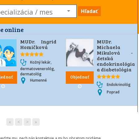
Hľadať
e online
MUDr. Ingrid
MUDr.
Homičková
Michaela
Mikulová -
detská
Kožný lekár,
endokrinológia
dermatovenerológ,
a diabetológia
dermatológ
jednať
Objednať
Humenné
Endokrinológ
Poprad
«
<
>
»
ovedzte mu, nech nás kontaktuje a mi ho obratom pridáme.